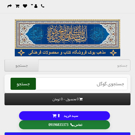
جستجو
جستجو
0 محصول - 0 تومان
⬆
سبد خرید
📞
تماس
09196835373