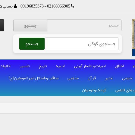
02166966905 - 09196835373
حساب کا
جستجو
جستجو
م
اخلاق
ادبیات و اشعار آیینی
ادعیه
تاریخ
تفسیر
خانواده
عمومی
غدیر
قرآن
مذهبی
مناقب و فضائل امیرالمومنین(ع)
 های فاطمی
کودک و نوجوان