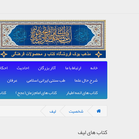
خانه
ارتباط با ما
آثار بزرگان
احادیث
احکا
شرح حال علما
طب سنتی, ایرانی, اسلامی
عرفان
کتاب های ائمه اطهار
کتاب های امام زمان(عجج)
کتاب
شخصیت
لیف
کتاب های لیف