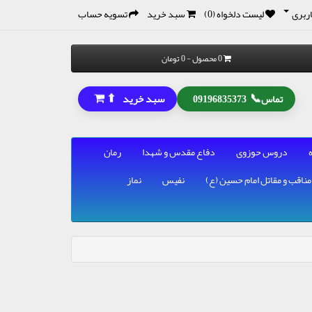
ربری
لیست دلخواه (0)
سبد خرید
تسویه حساب
0 محصول - 0 تومان
⬆
📞
سبد خرید
تماس
09196835373
دروس حوزوی
دفاع مقدس و شهدا
رمان
مناقب و مقاتل امام حسین (ع)
نفیس
نماز