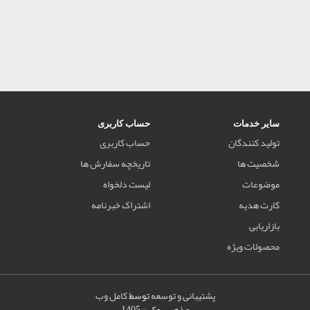
سایر خدمات
حساب کاربری
تولید کنندگان
حساب کاربری
شخصیت ها
تاریخچه سفارش ها
موضوعات
لیست دلخواه
کارت هدیه
اشتراک خبرنامه
بازاریابی
محصولات ویژه
پشتیبانی و توسعه
توسط
کامل وب
مذهب بوک © 1405