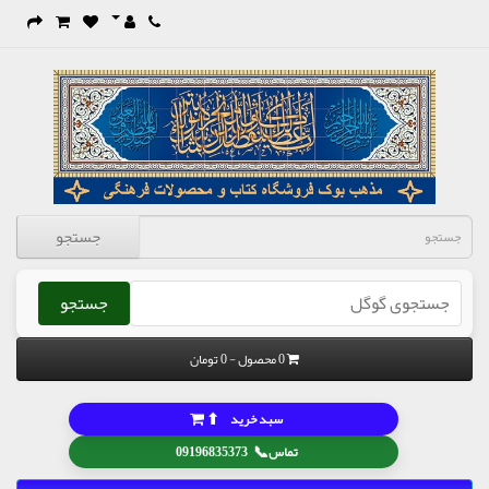
جستجو
جستجو
0 محصول - 0 تومان
⬆
سبد خرید
📞
تماس
09196835373