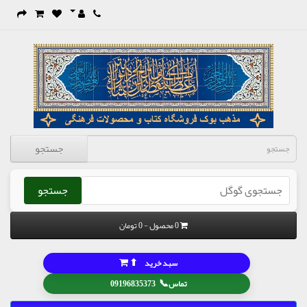
جستجو
جستجو
0 محصول - 0 تومان
⬆
سبد خرید
📞
تماس
09196835373