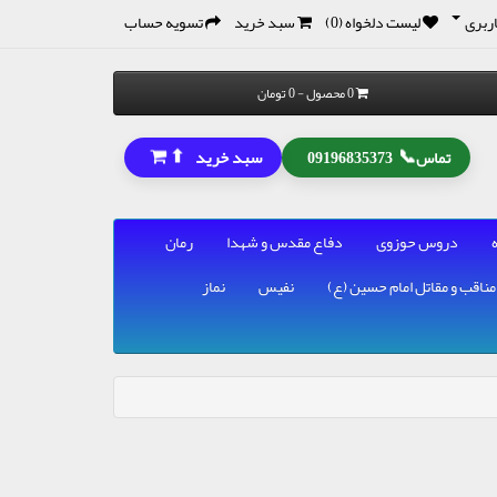
ربری
لیست دلخواه (0)
سبد خرید
تسویه حساب
0 محصول - 0 تومان
⬆
📞
سبد خرید
تماس
09196835373
دروس حوزوی
دفاع مقدس و شهدا
رمان
مناقب و مقاتل امام حسین (ع)
نفیس
نماز