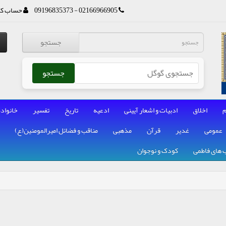
02166966905 - 09196835373
حساب کا
جستجو
جستجو
م
اخلاق
ادبیات و اشعار آیینی
ادعیه
تاریخ
تفسیر
خانواده
عمومی
غدیر
قرآن
مذهبی
مناقب و فضائل امیرالمومنین(ع)
 های فاطمی
کودک و نوجوان