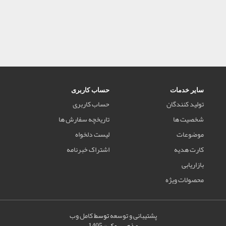
سایر خدمات
حساب کاربری
تولید کنندگان
حساب کاربری
شخصیت ها
تاریخچه سفارش ها
موضوعات
لیست دلخواه
کارت هدیه
اشتراک خبرنامه
بازاریابی
محصولات ویژه
پشتیبانی و توسعه
توسط
کامل وب
مذهب بوک © 1405