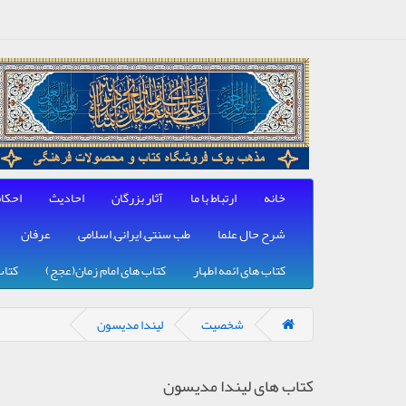
خانه
ارتباط با ما
آثار بزرگان
احادیث
احکا
شرح حال علما
طب سنتی, ایرانی, اسلامی
عرفان
کتاب های ائمه اطهار
کتاب های امام زمان(عجج)
کتاب
شخصیت
لیندا مدیسون
کتاب های لیندا مدیسون