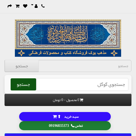
جستجو
جستجو
0 محصول - 0 تومان
⬆
سبد خرید
📞
تماس
09196835373