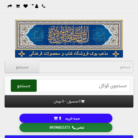
جستجو
جستجو
0 محصول - 0 تومان
⬆
سبد خرید
📞
تماس
09196835373