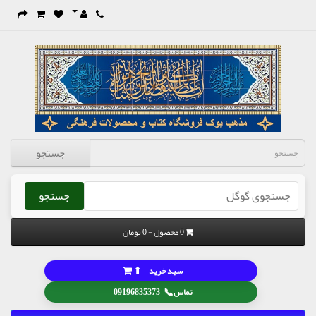
جستجو
جستجو
0 محصول - 0 تومان
⬆
سبد خرید
📞
تماس
09196835373