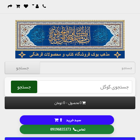
جستجو
جستجو
0 محصول - 0 تومان
⬆
سبد خرید
📞
تماس
09196835373