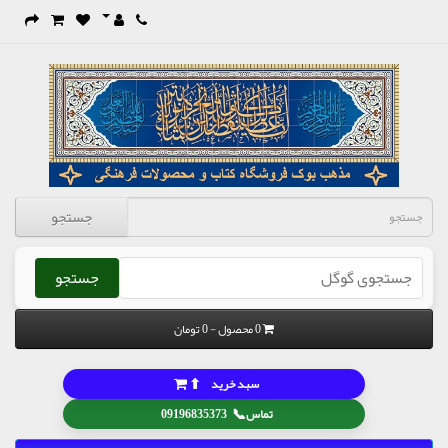
جستجو
جستجو
0 محصول - 0 تومان
⬆
سبد خرید
📞
تماس
09196835373