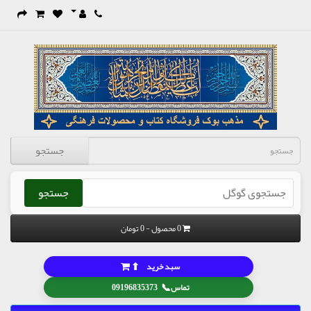
جستجو
جستجو
0 محصول - 0 تومان
⬆
سبد خرید
📞
تماس
09196835373