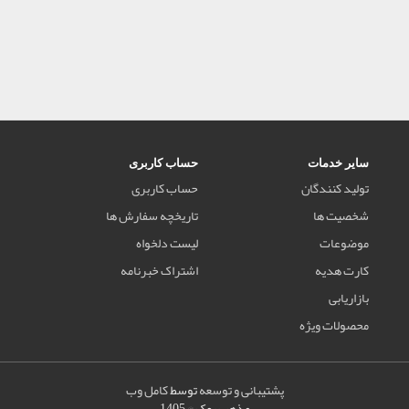
سایر خدمات
حساب کاربری
تولید کنندگان
حساب کاربری
شخصیت ها
تاریخچه سفارش ها
موضوعات
لیست دلخواه
کارت هدیه
اشتراک خبرنامه
بازاریابی
محصولات ویژه
پشتیبانی و توسعه
توسط
کامل وب
مذهب بوک © 1405