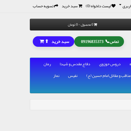
ربری
لیست دلخواه (0)
سبد خرید
تسویه حساب
0 محصول - 0 تومان
⬆
📞
سبد خرید
تماس
09196835373
دروس حوزوی
دفاع مقدس و شهدا
رمان
مناقب و مقاتل امام حسین (ع)
نفیس
نماز