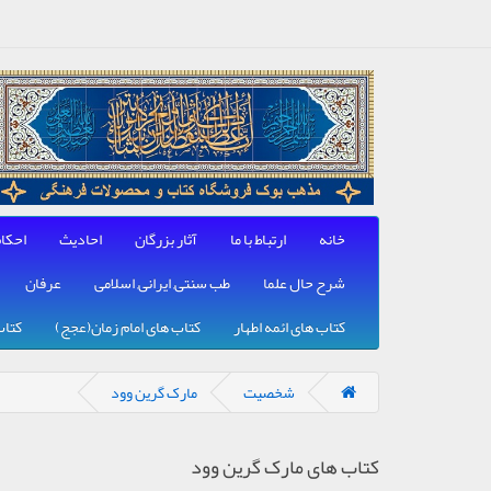
خانه
ارتباط با ما
آثار بزرگان
احادیث
احکا
شرح حال علما
طب سنتی, ایرانی, اسلامی
عرفان
کتاب های ائمه اطهار
کتاب های امام زمان(عجج)
کتاب
شخصیت
مارک گرین وود
کتاب های مارک گرین وود