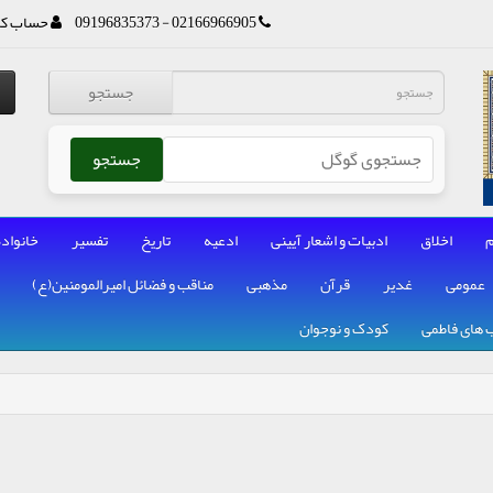
02166966905 - 09196835373
حساب کا
جستجو
جستجو
م
اخلاق
ادبیات و اشعار آیینی
ادعیه
تاریخ
تفسیر
خانواده
عمومی
غدیر
قرآن
مذهبی
مناقب و فضائل امیرالمومنین(ع)
 های فاطمی
کودک و نوجوان