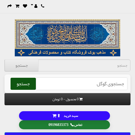
جستجو
جستجو
0 محصول - 0 تومان
⬆
سبد خرید
📞
تماس
09196835373