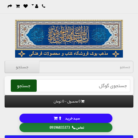
جستجو
جستجو
0 محصول - 0 تومان
⬆
سبد خرید
📞
تماس
09196835373