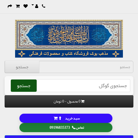
جستجو
جستجو
0 محصول - 0 تومان
⬆
سبد خرید
📞
تماس
09196835373