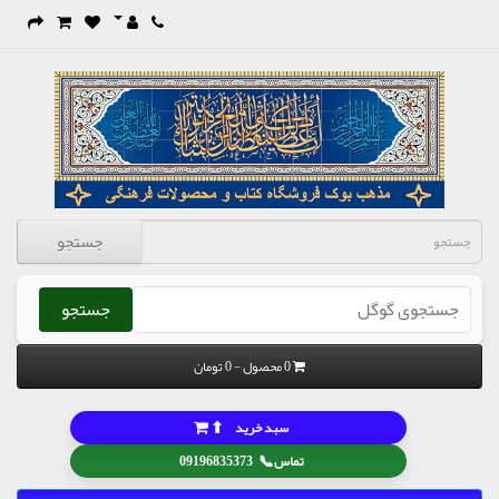
جستجو
جستجو
0 محصول - 0 تومان
⬆
سبد خرید
📞
تماس
09196835373