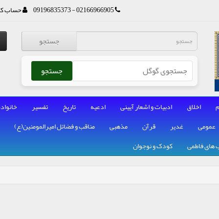
02166966905 - 09196835373
حساب کا
جستجو
جستجو
م
اخلاق
ادبیات و اشعار آیینی
ادعیه
تاریخ
تفسیر
خانواده
عمومی
غدیر
قرآن
مذهبی
مناقب و فضائل امیرالمومنین(ع)
 های فاطمی
کودک و نوجوان