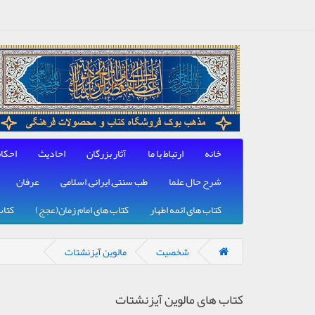
خانه
ارتباط با ما
آثار بزرگان
احادیث
احکا
شرح حال علما
طب سنتی, ایرانی, اسلامی
عرفان
کتاب های ائمه اطهار
کتاب های امام زمان(عجج)
کتاب
شخصیت
مالوین آیزنشتات
کتاب های مالوین آیزنشتات