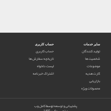
سایر خدمات
حساب کاربری
تولید کنندگان
حساب کاربری
شخصیت ها
تاریخچه سفارش ها
موضوعات
لیست دلخواه
کارت هدیه
اشتراک خبرنامه
بازاریابی
محصولات ویژه
پشتیبانی و توسعه
توسط
کامل وب
مذهب بوک © 1405