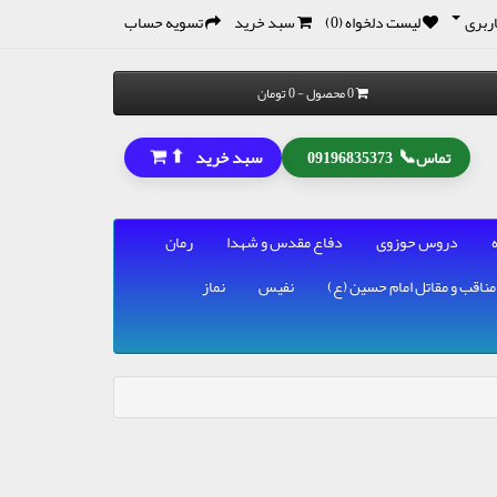
ربری
لیست دلخواه (0)
سبد خرید
تسویه حساب
0 محصول - 0 تومان
⬆
📞
سبد خرید
تماس
09196835373
دروس حوزوی
دفاع مقدس و شهدا
رمان
مناقب و مقاتل امام حسین (ع)
نفیس
نماز