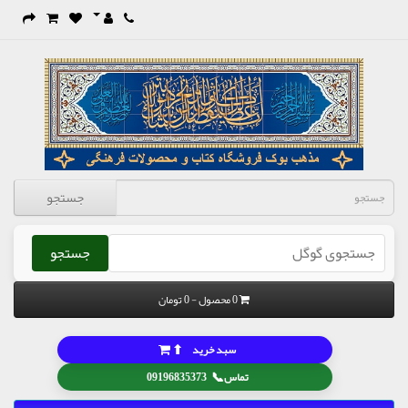
جستجو
جستجو
0 محصول - 0 تومان
⬆
سبد خرید
📞
تماس
09196835373