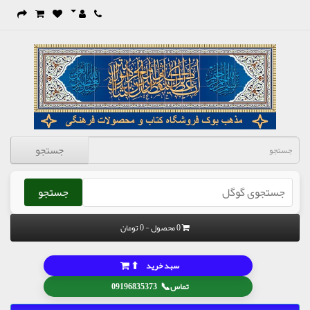
جستجو
جستجو
0 محصول - 0 تومان
⬆
سبد خرید
📞
تماس
09196835373