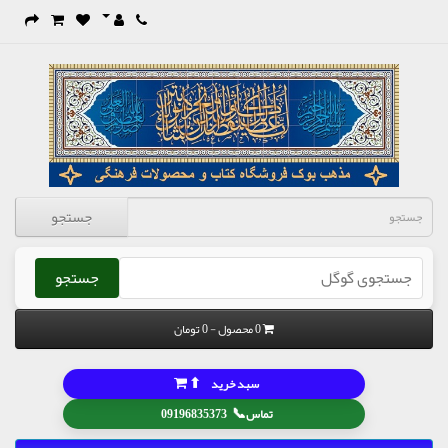
جستجو
جستجو
0 محصول - 0 تومان
⬆
سبد خرید
📞
تماس
09196835373