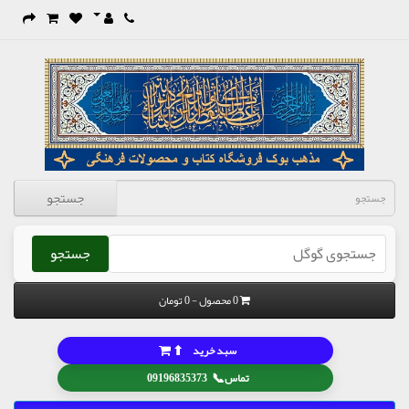
جستجو
جستجو
0 محصول - 0 تومان
⬆
سبد خرید
📞
تماس
09196835373