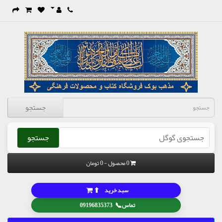
جستجو
جستجو
0 محصول - 0 تومان
⬆
سبد خرید
📞
تماس
09196835373