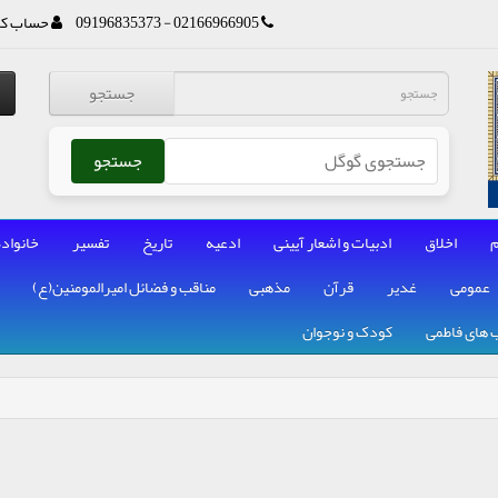
02166966905 - 09196835373
حساب کا
جستجو
جستجو
م
اخلاق
ادبیات و اشعار آیینی
ادعیه
تاریخ
تفسیر
خانواده
عمومی
غدیر
قرآن
مذهبی
مناقب و فضائل امیرالمومنین(ع)
 های فاطمی
کودک و نوجوان