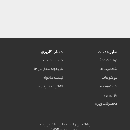
سایر خدمات
حساب کاربری
تولید کنندگان
حساب کاربری
شخصیت ها
تاریخچه سفارش ها
موضوعات
لیست دلخواه
کارت هدیه
اشتراک خبرنامه
بازاریابی
محصولات ویژه
پشتیبانی و توسعه
توسط
کامل وب
مذهب بوک © 1405