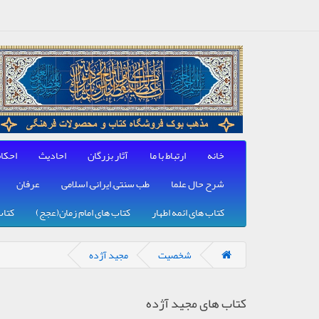
خانه
ارتباط با ما
آثار بزرگان
احادیث
احکا
شرح حال علما
طب سنتی, ایرانی, اسلامی
عرفان
کتاب های ائمه اطهار
کتاب های امام زمان(عجج)
کتاب
شخصیت
مجید آژده
کتاب های مجید آژده