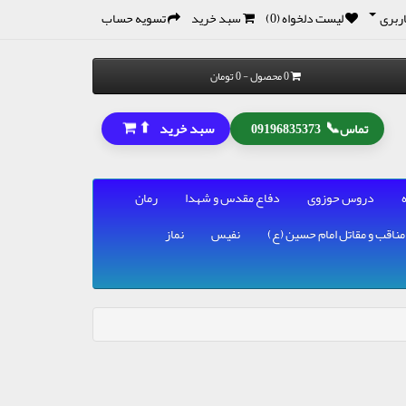
ربری
لیست دلخواه (0)
سبد خرید
تسویه حساب
0 محصول - 0 تومان
⬆
📞
سبد خرید
تماس
09196835373
دروس حوزوی
دفاع مقدس و شهدا
رمان
مناقب و مقاتل امام حسین (ع)
نفیس
نماز