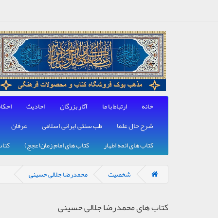
خانه
ارتباط با ما
آثار بزرگان
احادیث
احکا
شرح حال علما
طب سنتی, ایرانی, اسلامی
عرفان
کتاب های ائمه اطهار
کتاب های امام زمان(عجج)
کتاب
شخصیت
محمدرضا جلالی حسینی
کتاب های محمدرضا جلالی حسینی