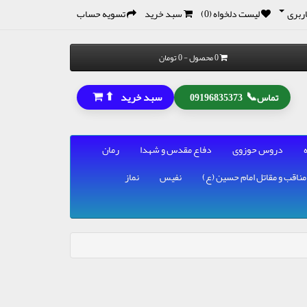
ربری
لیست دلخواه (0)
سبد خرید
تسویه حساب
0 محصول - 0 تومان
⬆
📞
سبد خرید
تماس
09196835373
دروس حوزوی
دفاع مقدس و شهدا
رمان
مناقب و مقاتل امام حسین (ع)
نفیس
نماز