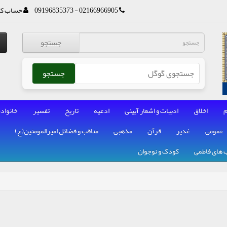
02166966905 - 09196835373
حساب کا
جستجو
جستجو
م
اخلاق
ادبیات و اشعار آیینی
ادعیه
تاریخ
تفسیر
خانواده
عمومی
غدیر
قرآن
مذهبی
مناقب و فضائل امیرالمومنین(ع)
 های فاطمی
کودک و نوجوان