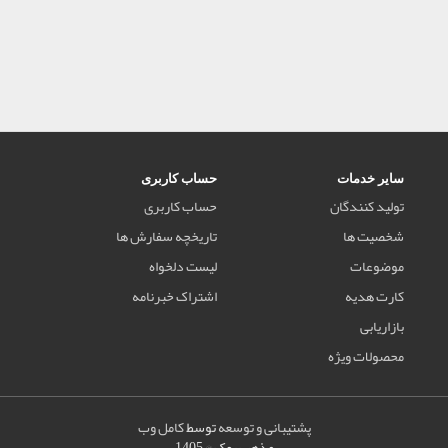
سایر خدمات
حساب کاربری
تولید کنندگان
حساب کاربری
شخصیت ها
تاریخچه سفارش ها
موضوعات
لیست دلخواه
کارت هدیه
اشتراک خبرنامه
بازاریابی
محصولات ویژه
پشتیبانی و توسعه
توسط
کامل وب
مذهب بوک © 1405