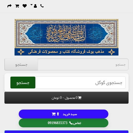
جستجو
جستجو
0 محصول - 0 تومان
⬆
سبد خرید
📞
تماس
09196835373