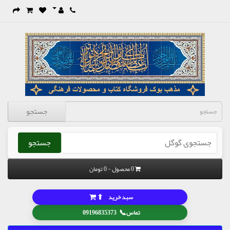
جستجو
جستجو
0 محصول - 0 تومان
⬆
سبد خرید
📞
تماس
09196835373