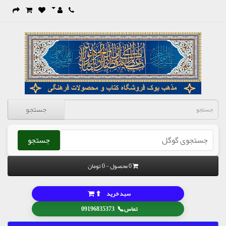
جستجو
جستجو
0 محصول - 0 تومان
⬆
سبد خرید
📞
تماس
09196835373