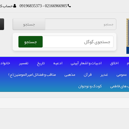
02166966905 - 09196835373
حساب کا
جستجو
جستجو
م
اخلاق
ادبیات و اشعار آیینی
ادعیه
تاریخ
تفسیر
خانواده
عمومی
غدیر
قرآن
مذهبی
مناقب و فضائل امیرالمومنین(ع)
 های فاطمی
کودک و نوجوان