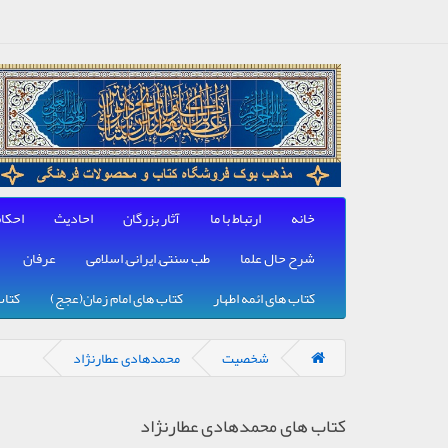
خانه
ارتباط با ما
آثار بزرگان
احادیث
احکا
شرح حال علما
طب سنتی, ایرانی, اسلامی
عرفان
کتاب های ائمه اطهار
کتاب های امام زمان(عجج)
کتاب
شخصیت
محمدهادی عطارنژاد
کتاب های محمدهادی عطارنژاد