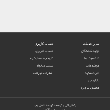
سایر خدمات
حساب کاربری
تولید کنندگان
حساب کاربری
شخصیت ها
تاریخچه سفارش ها
موضوعات
لیست دلخواه
کارت هدیه
اشتراک خبرنامه
بازاریابی
محصولات ویژه
پشتیبانی و توسعه
توسط
کامل وب
مذهب بوک © 1405