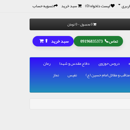
ربری
لیست دلخواه (0)
سبد خرید
تسویه حساب
0 محصول - 0 تومان
⬆
📞
سبد خرید
تماس
09196835373
دروس حوزوی
دفاع مقدس و شهدا
رمان
مناقب و مقاتل امام حسین (ع)
نفیس
نماز