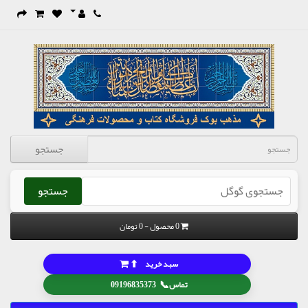
جستجو
جستجو
0 محصول - 0 تومان
⬆
سبد خرید
📞
تماس
09196835373