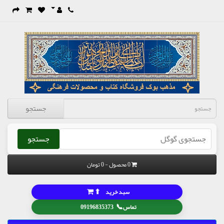
جستجو
جستجو
0 محصول - 0 تومان
⬆
سبد خرید
📞
تماس
09196835373