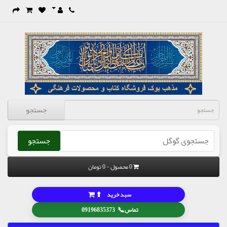
جستجو
جستجو
0 محصول - 0 تومان
⬆
سبد خرید
📞
تماس
09196835373