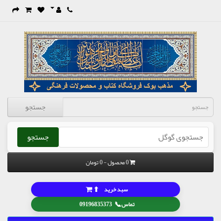
جستجو
جستجو
0 محصول - 0 تومان
⬆
سبد خرید
📞
تماس
09196835373