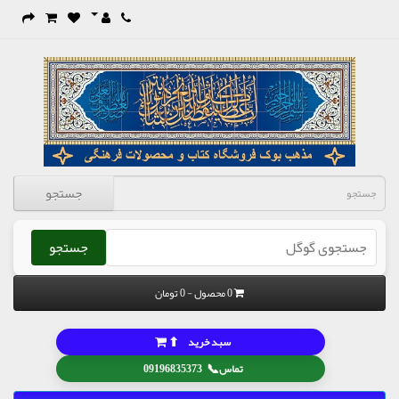
جستجو
جستجو
0 محصول - 0 تومان
⬆
سبد خرید
📞
تماس
09196835373