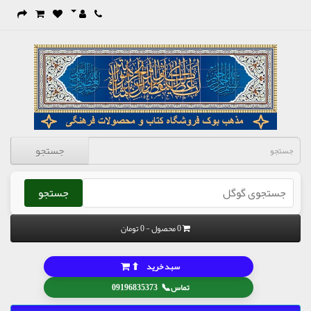
جستجو
جستجو
0 محصول - 0 تومان
⬆
سبد خرید
📞
تماس
09196835373