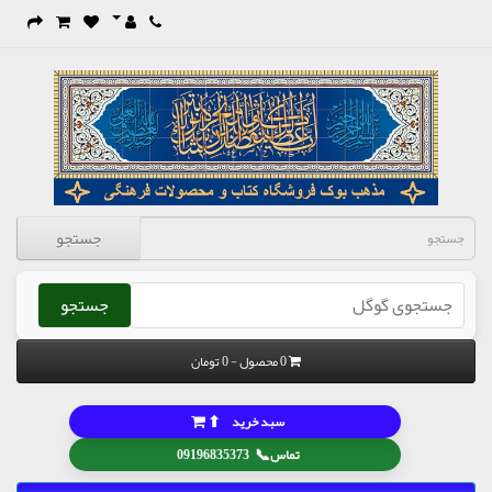
جستجو
جستجو
0 محصول - 0 تومان
⬆
سبد خرید
📞
تماس
09196835373