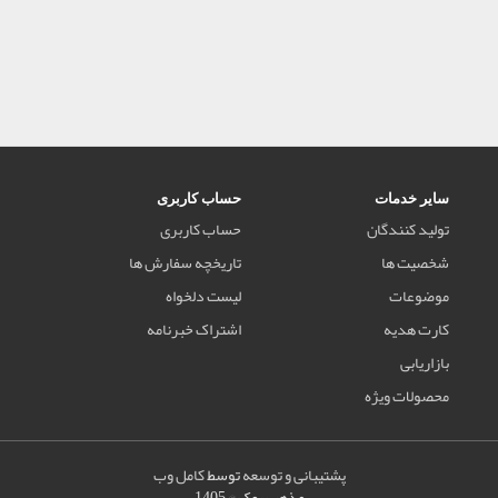
سایر خدمات
حساب کاربری
تولید کنندگان
حساب کاربری
شخصیت ها
تاریخچه سفارش ها
موضوعات
لیست دلخواه
کارت هدیه
اشتراک خبرنامه
بازاریابی
محصولات ویژه
پشتیبانی و توسعه
توسط
کامل وب
مذهب بوک © 1405