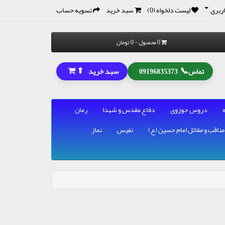
ربری
لیست دلخواه (0)
سبد خرید
تسویه حساب
0 محصول - 0 تومان
⬆
📞
سبد خرید
تماس
09196835373
دروس حوزوی
دفاع مقدس و شهدا
رمان
مناقب و مقاتل امام حسین (ع)
نفیس
نماز