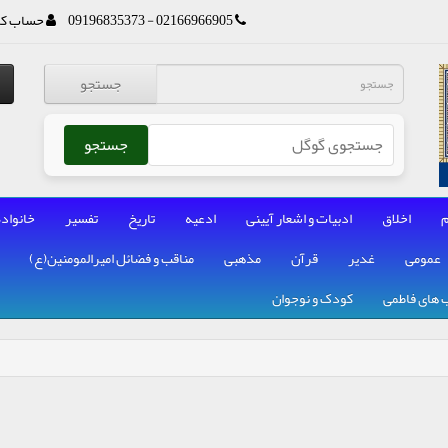
02166966905 - 09196835373
حساب کا
جستجو
جستجو
م
اخلاق
ادبیات و اشعار آیینی
ادعیه
تاریخ
تفسیر
خانواده
عمومی
غدیر
قرآن
مذهبی
مناقب و فضائل امیرالمومنین(ع)
 های فاطمی
کودک و نوجوان