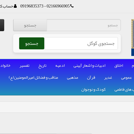
02166966905 - 09196835373
حساب کا
جستجو
جستجو
م
اخلاق
ادبیات و اشعار آیینی
ادعیه
تاریخ
تفسیر
خانواده
عمومی
غدیر
قرآن
مذهبی
مناقب و فضائل امیرالمومنین(ع)
 های فاطمی
کودک و نوجوان