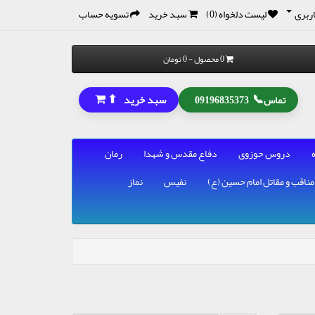
ربری
لیست دلخواه (0)
سبد خرید
تسویه حساب
0 محصول - 0 تومان
⬆
📞
سبد خرید
تماس
09196835373
دروس حوزوی
دفاع مقدس و شهدا
رمان
مناقب و مقاتل امام حسین (ع)
نفیس
نماز