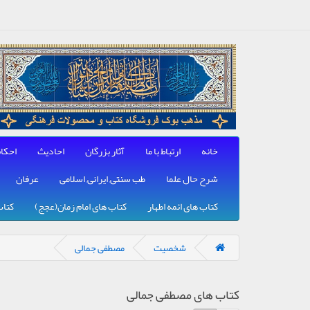
خانه
ارتباط با ما
آثار بزرگان
احادیث
احکا
شرح حال علما
طب سنتی, ایرانی, اسلامی
عرفان
کتاب های ائمه اطهار
کتاب های امام زمان(عجج)
کتاب
شخصیت
مصطفی جمالی
کتاب های مصطفی جمالی