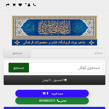
جستجو
جستجو
0 محصول - 0 تومان
⬆
سبد خرید
📞
تماس
09196835373