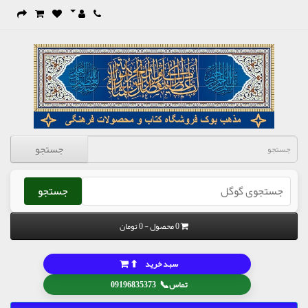
جستجو
جستجو
0 محصول - 0 تومان
⬆
سبد خرید
📞
تماس
09196835373