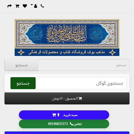
جستجو
جستجو
0 محصول - 0 تومان
⬆
سبد خرید
📞
تماس
09196835373