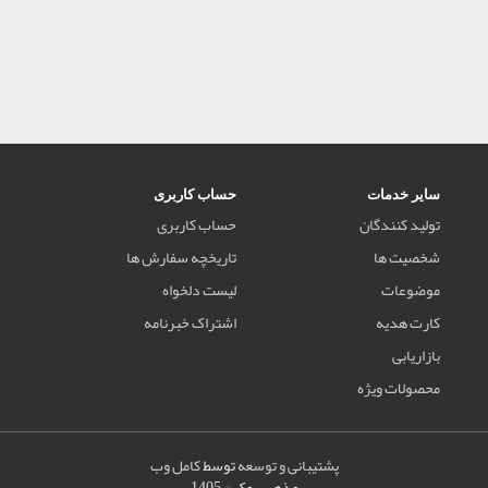
سایر خدمات
حساب کاربری
تولید کنندگان
حساب کاربری
شخصیت ها
تاریخچه سفارش ها
موضوعات
لیست دلخواه
کارت هدیه
اشتراک خبرنامه
بازاریابی
محصولات ویژه
پشتیبانی و توسعه
توسط
کامل وب
مذهب بوک © 1405