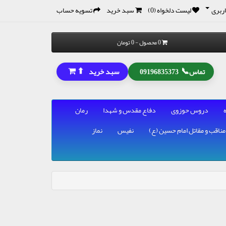
ربری
لیست دلخواه (0)
سبد خرید
تسویه حساب
0 محصول - 0 تومان
⬆
📞
سبد خرید
تماس
09196835373
دروس حوزوی
دفاع مقدس و شهدا
رمان
مناقب و مقاتل امام حسین (ع)
نفیس
نماز