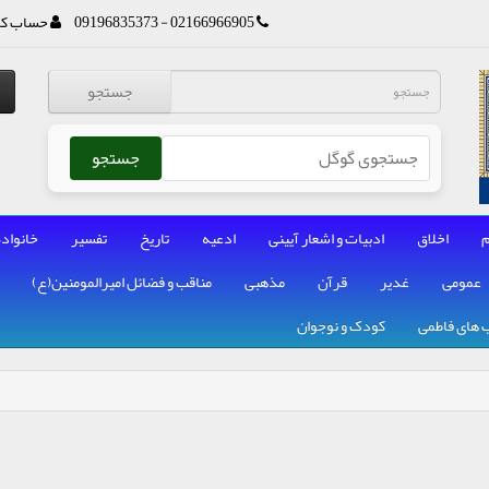
02166966905 - 09196835373
حساب کا
جستجو
جستجو
م
اخلاق
ادبیات و اشعار آیینی
ادعیه
تاریخ
تفسیر
خانواده
عمومی
غدیر
قرآن
مذهبی
مناقب و فضائل امیرالمومنین(ع)
 های فاطمی
کودک و نوجوان