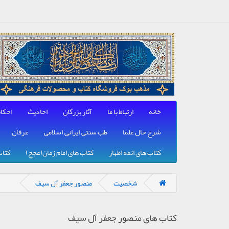
خانه
ارتباط با ما
آثار بزرگان
احادیث
احکا
شرح حال علما
طب سنتی, ایرانی, اسلامی
عرفان
کتاب های ائمه اطهار
کتاب های امام زمان(عجج)
کتاب
شخصیت
منصور جعفر آل سیف
کتاب های منصور جعفر آل سیف