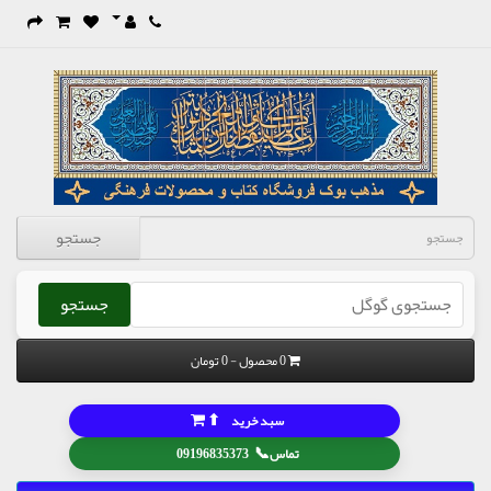
جستجو
جستجو
0 محصول - 0 تومان
⬆
سبد خرید
📞
تماس
09196835373