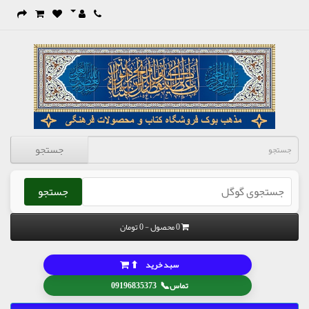
جستجو
جستجو
0 محصول - 0 تومان
⬆
سبد خرید
📞
تماس
09196835373