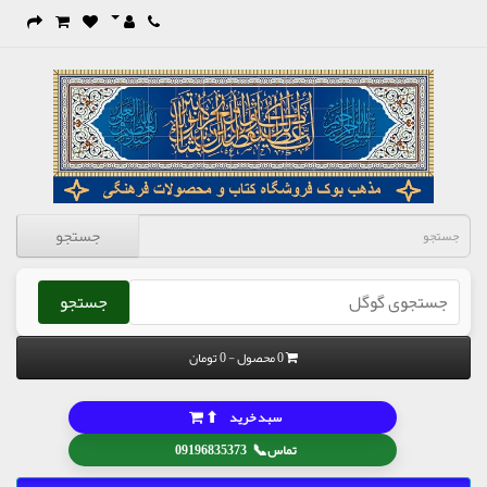
جستجو
جستجو
0 محصول - 0 تومان
⬆
سبد خرید
📞
تماس
09196835373