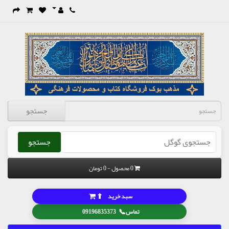
جستجو
جستجو
0 محصول - 0 تومان
⬆
سبد خرید
📞
تماس
09196835373