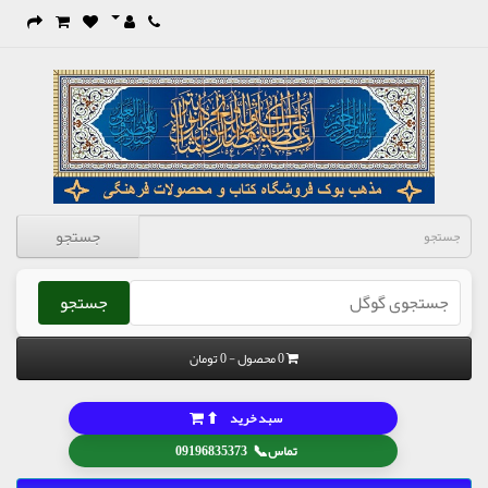
جستجو
جستجو
0 محصول - 0 تومان
⬆
سبد خرید
📞
تماس
09196835373