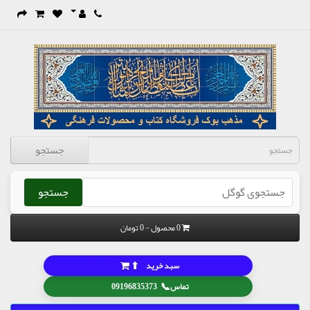
جستجو
جستجو
0 محصول - 0 تومان
⬆
سبد خرید
📞
تماس
09196835373