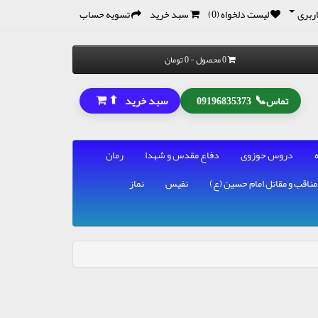
ربری
لیست دلخواه (0)
سبد خرید
تسویه حساب
0 محصول - 0 تومان
⬆
📞
سبد خرید
تماس
09196835373
دروس حوزوی
دفاع مقدس و شهدا
رمان
مناقب و مقاتل امام حسین (ع)
نفیس
نماز