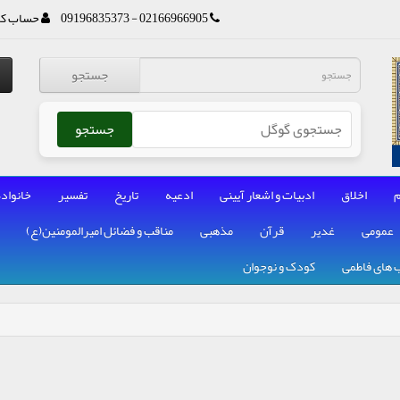
02166966905 - 09196835373
حساب کا
جستجو
جستجو
م
اخلاق
ادبیات و اشعار آیینی
ادعیه
تاریخ
تفسیر
خانواده
عمومی
غدیر
قرآن
مذهبی
مناقب و فضائل امیرالمومنین(ع)
 های فاطمی
کودک و نوجوان