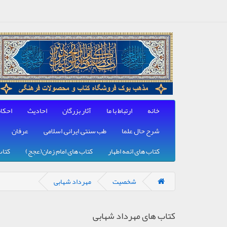
خانه
ارتباط با ما
آثار بزرگان
احادیث
احکا
شرح حال علما
طب سنتی, ایرانی, اسلامی
عرفان
کتاب های ائمه اطهار
کتاب های امام زمان(عجج)
کتاب
شخصیت
مهرداد شهابی
کتاب های مهرداد شهابی