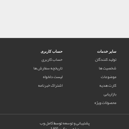
سایر خدمات
حساب کاربری
تولید کنندگان
حساب کاربری
شخصیت ها
تاریخچه سفارش ها
موضوعات
لیست دلخواه
کارت هدیه
اشتراک خبرنامه
بازاریابی
محصولات ویژه
پشتیبانی و توسعه
توسط
کامل وب
مذهب بوک © 1405