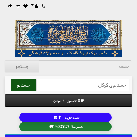
جستجو
جستجو
0 محصول - 0 تومان
⬆
سبد خرید
📞
تماس
09196835373