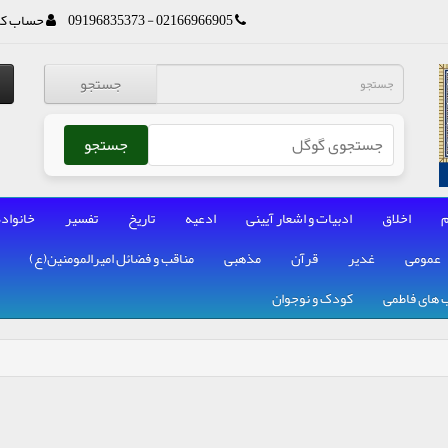
02166966905 - 09196835373
حساب کا
جستجو
جستجو
م
اخلاق
ادبیات و اشعار آیینی
ادعیه
تاریخ
تفسیر
خانواده
عمومی
غدیر
قرآن
مذهبی
مناقب و فضائل امیرالمومنین(ع)
 های فاطمی
کودک و نوجوان