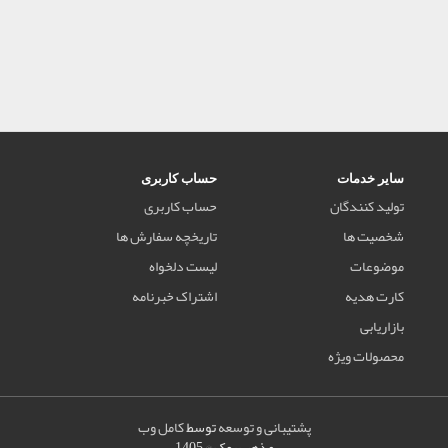
سایر خدمات
حساب کاربری
تولید کنندگان
حساب کاربری
شخصیت ها
تاریخچه سفارش ها
موضوعات
لیست دلخواه
کارت هدیه
اشتراک خبرنامه
بازاریابی
محصولات ویژه
پشتیبانی و توسعه
توسط
کامل وب
مذهب بوک © 1405