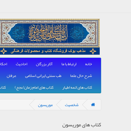
خانه
ارتباط با ما
آثار بزرگان
احادیث
احکا
شرح حال علما
طب سنتی, ایرانی, اسلامی
عرفان
کتاب های ائمه اطهار
کتاب های امام زمان(عجج)
کتاب
شخصیت
موریسون
کتاب های موریسون