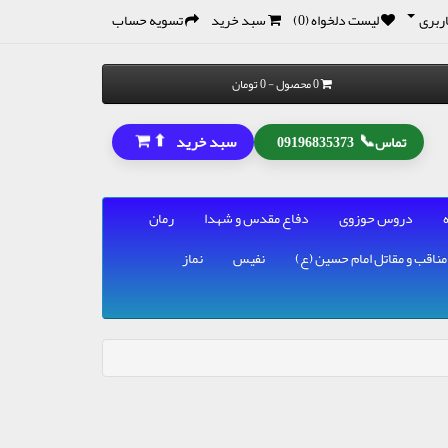
ربری
لیست دلخواه (0)
سبد خرید
تسویه حساب
0 محصول - 0 تومان
⬆
📞
سبد خرید
تماس
09196835373
دروس حوزوی
دفاع مقدس و شهدا
رمان
مناقب و مقاتل امام حسین (ع)
نفیس
نماز